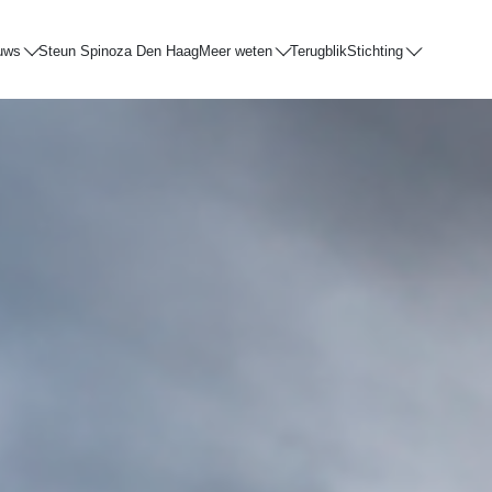
uws
Steun Spinoza Den Haag
Meer weten
Terugblik
Stichting