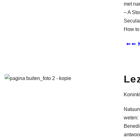
met nam
– A Sto
Secular
How to
⇐ ⇐ K
Le
Konink
Natuurv
weten: 
Benedic
antwoor