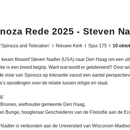
noza Rede 2025 - Steven Na
 ‘Spinoza and Toleration’ I Nieuwe Kerk I Spui 175 I
10 okto
 kwam filosoof Steven Nadler (USA) naar Den Haag om een uiter
tie is een breed begrip. Want wat wordt er getolereerd? Door wi
de visie van Spinoza op tolerantie vanuit een aantal perspectieve
’s opvattingen over de relatie tussen religie en staat.
ng:
 Bruines, wethouder gemeente Den Haag.
an Bunge, hoogleraar Geschiedenis van de Filosofie aan de Er
Nadler is verbonden aan de Universiteit van Wisconsin-Madison. 