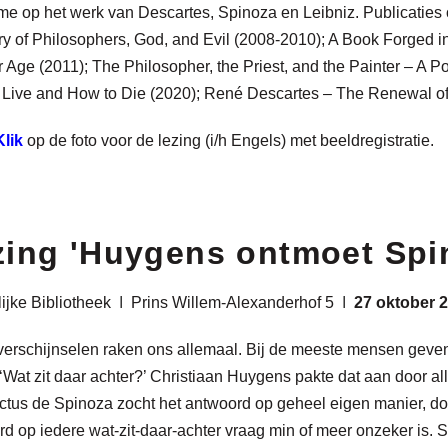
e op het werk van Descartes, Spinoza en Leibniz. Publicaties o.
ry of Philosophers, God, and Evil (2008-2010); A Book Forged in
 Age (2011); The Philosopher, the Priest, and the Painter – A Po
 Live and How to Die (2020); René Descartes – The Renewal of
lik
op de foto voor de lezing (i/h Engels) met beeldregistratie.
zing 'Huygens ontmoet Spin
lijke Bibliotheek
I
Prins Willem-Alexanderhof 5
I
27 oktober 
erschijnselen raken ons allemaal. Bij de meeste mensen geven z
‘Wat zit daar achter?’ Christiaan Huygens pakte dat aan door all
tus de Spinoza zocht het antwoord op geheel eigen manier, doo
d op iedere wat-zit-daar-achter vraag min of meer onzeker is. S