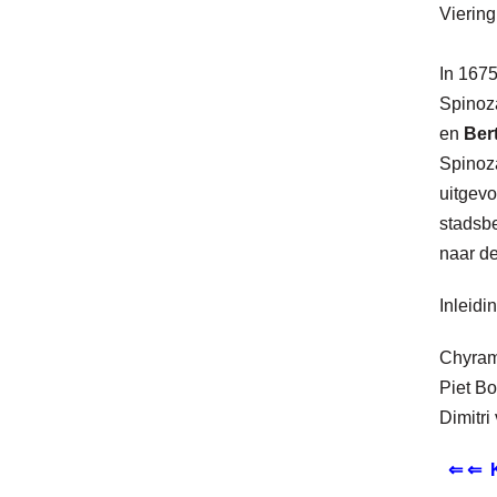
Vierin
In 167
Spinoz
en
Ber
Spinoz
uitgevo
stadsb
naar de
Inleidi
Chyram
Piet Bo
Dimitri
⇐ ⇐ K