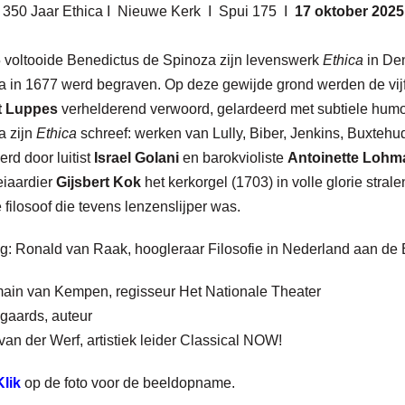
g 350 Jaar Ethica I Nieuwe Kerk I Spui 175 I
17 oktober 2025
5 voltooide Benedictus de Spinoza zijn levenswerk
Ethica
in Den
a in 1677 werd begraven. Op deze gewijde grond werden de vij
t Luppes
verhelderend verwoord, gelardeerd met subtiele humor.
a zijn
Ethica
schreef: werken van Lully, Biber, Jenkins, Buxtehu
erd door luitist
Israel Golani
en barokvioliste
Antoinette Lohm
eiaardier
Gijsbert Kok
het kerkorgel (1703) in volle glorie stra
 filosoof die tevens lenzenslijper was.
ng: Ronald van Raak, hoogleraar Filosofie in Nederland aan de
ain van Kempen, regisseur Het Nationale Theater
gaards, auteur
 van der Werf, artistiek leider Classical NOW!
lik
op de foto voor de beeldopname.